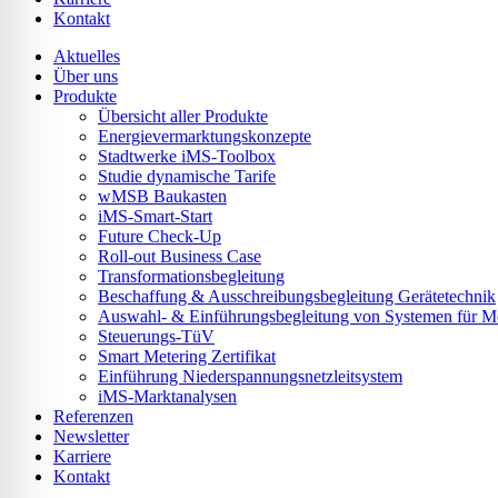
lssicheres Profil
Kontakt
Aktuelles
Über uns
-freundlicher Modus
Produkte
Übersicht aller Produkte
Energievermarktungskonzepte
Stadtwerke iMS-Toolbox
den-Modus
Studie dynamische Tarife
wMSB Baukasten
iMS-Smart-Start
Future Check-Up
psie-sicherer Modus
Roll-out Business Case
Transformationsbegleitung
Beschaffung & Ausschreibungsbegleitung Gerätetechnik
Auswahl- & Einführungsbegleitung von Systemen für Mes
Steuerungs-TüV
Smart Metering Zertifikat
Einführung Niederspannungsnetzleitsystem
iMS-Marktanalysen
Referenzen
Newsletter
Karriere
Kontakt