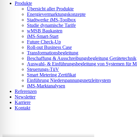
Produkte
Übersicht aller Produkte
Energievermarktungskonzepte
Stadtwerke iMS-Toolbox
Studie dynamische Tarife
wMSB Baukasten
iMS-Smart-Start
Future Check-Up
Roll-out Business Case
Transformationsbegleitung
Beschaffung & Ausschreibungsbegleitung Gerätetechnik
Auswahl- & Einführungsbegleitung von Systemen für Mes
Steuerungs-TüV
Smart Metering Zertifikat
Einführung Niederspannungsnetzleitsystem
iMS-Marktanalysen
Referenzen
Newsletter
Karriere
Kontakt