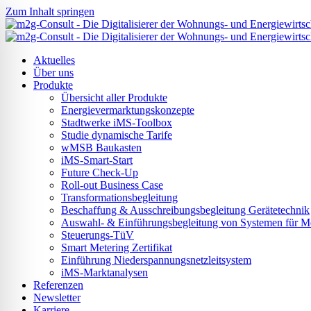
Zum Inhalt springen
Aktuelles
Über uns
Produkte
Übersicht aller Produkte
Energievermarktungskonzepte
Stadtwerke iMS-Toolbox
Studie dynamische Tarife
wMSB Baukasten
iMS-Smart-Start
Future Check-Up
Roll-out Business Case
Transformationsbegleitung
Beschaffung & Ausschreibungsbegleitung Gerätetechnik
Auswahl- & Einführungsbegleitung von Systemen für Mes
Steuerungs-TüV
Smart Metering Zertifikat
Einführung Niederspannungsnetzleitsystem
ehinderten-Modus
iMS-Marktanalysen
Referenzen
Newsletter
Karriere