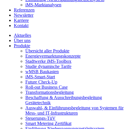
iMS-Marktanalysen
Referenzen
Newsletter
Karriere
Kontakt
odus
Aktuelles
Über uns
Produkte
Übersicht aller Produkte
Energievermarktungskonzepte
Stadtwerke iMS-Toolbox
Studie dynamische Tarife
wMSB Baukasten
iMS-Smart-Start
dus
Future Check-Up
Roll-out Business Case
Transformationsbegleitung
Beschaffung & Ausschreibungsbegleitung
Gerätetechnik
Auswahl- & Einführungsbegleitung von Systemen für
Mess- und IT-Infrastrukturen
Steuerungs-TüV
Smart Metering Zertifikat
Einführung Niederspannungsnetzleitsystem