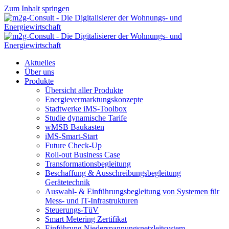
Zum Inhalt springen
Aktuelles
Über uns
Produkte
Übersicht aller Produkte
Energievermarktungskonzepte
Stadtwerke iMS-Toolbox
Studie dynamische Tarife
wMSB Baukasten
iMS-Smart-Start
Future Check-Up
Roll-out Business Case
Transformationsbegleitung
Beschaffung & Ausschreibungsbegleitung
Gerätetechnik
Auswahl- & Einführungsbegleitung von Systemen für
Mess- und IT-Infrastrukturen
us
Steuerungs-TüV
Smart Metering Zertifikat
Einführung Niederspannungsnetzleitsystem