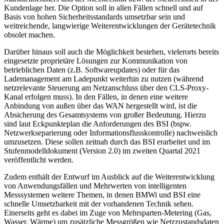
Kundenlage her. Die Option soll in allen Fällen schnell und auf
Basis von hohen Sicherheitsstandards umsetzbar sein und
weitreichende, langwierige Weiterentwicklungen der Gerätetechnik
obsolet machen.
Darüber hinaus soll auch die Möglichkeit bestehen, vielerorts bereits
eingesetzte proprietäre Lösungen zur Kommunikation von
betrieblichen Daten (z.B. Softwareupdates) oder für das
Lademanagement am Ladepunkt weiterhin zu nutzen (während
netzrelevante Steuerung am Netzanschluss über den CLS-Proxy-
Kanal erfolgen muss). In den Fällen, in denen eine weitere
Anbindung von außen über das WAN hergestellt wird, ist die
Absicherung des Gesamtsystems von großer Bedeutung. Hierzu
sind laut Eckpunkteplan die Anforderungen des BSI (bspw.
Netzwerkseparierung oder Informationsflusskontrolle) nachweislich
umzusetzen. Diese sollen zeitnah durch das BSI erarbeitet und im
Stufenmodelldokument (Version 2.0) im zweiten Quartal 2021
veröffentlicht werden.
Zudem enthält der Entwurf im Ausblick auf die Weiterentwicklung
von Anwendungsfällen und Mehrwerten von intelligenten
Messsystemen weitere Themen, in denen BMWi und BSI eine
schnelle Umsetzbarkeit mit der vorhandenen Technik sehen.
Einerseits geht es dabei im Zuge von Mehrsparten-Metering (Gas,
Wasser, Wärme) um zusätzliche Messgrößen wie Netzzustandsdaten