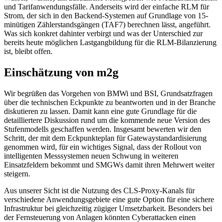
und Tarifanwendungsfälle. Anderseits wird der einfache RLM für
Strom, der sich in den Backend-Systemen auf Grundlage von 15-
minütigen Zählerstandsgängen (TAF7) berechnen lässt, angeführt.
Was sich konkret dahinter verbirgt und was der Unterschied zur
bereits heute möglichen Lastgangbildung für die RLM-Bilanzierung
ist, bleibt offen.
Einschätzung von m2g
Wir begrüßen das Vorgehen von BMWi und BSI, Grundsatzfragen
über die technischen Eckpunkte zu beantworten und in der Branche
diskutieren zu lassen. Damit kann eine gute Grundlage für die
detailliertere Diskussion rund um die kommende neue Version des
Stufenmodells geschaffen werden. Insgesamt bewerten wir den
Schritt, der mit dem Eckpunkteplan für Gatewaystandardisierung
genommen wird, für ein wichtiges Signal, dass der Rollout von
intelligenten Messsystemen neuen Schwung in weiteren
Einsatzfeldern bekommt und SMGWs damit ihren Mehrwert weiter
steigern.
Aus unserer Sicht ist die Nutzung des CLS-Proxy-Kanals für
verschiedene Anwendungsgebiete eine gute Option für eine sichere
Infrastruktur bei gleichzeitig zügiger Umsetzbarkeit. Besonders bei
der Fernsteuerung von Anlagen könnten Cyberattacken einen