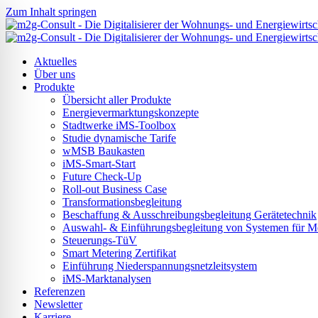
Zum Inhalt springen
Aktuelles
Über uns
Produkte
Übersicht aller Produkte
Energievermarktungskonzepte
Stadtwerke iMS-Toolbox
Studie dynamische Tarife
wMSB Baukasten
iMS-Smart-Start
Future Check-Up
Roll-out Business Case
Transformationsbegleitung
Beschaffung & Ausschreibungsbegleitung Gerätetechnik
Auswahl- & Einführungsbegleitung von Systemen für Mes
Steuerungs-TüV
Smart Metering Zertifikat
Einführung Niederspannungsnetzleitsystem
ehinderten-Modus
iMS-Marktanalysen
Referenzen
Newsletter
Karriere