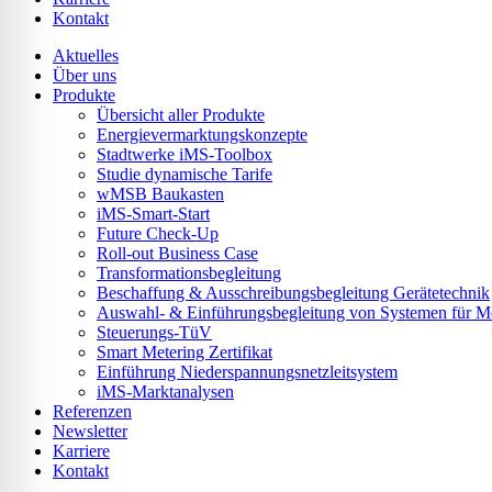
lssicheres Profil
Kontakt
Aktuelles
Über uns
-freundlicher Modus
Produkte
Übersicht aller Produkte
Energievermarktungskonzepte
Stadtwerke iMS-Toolbox
den-Modus
Studie dynamische Tarife
wMSB Baukasten
iMS-Smart-Start
Future Check-Up
psie-sicherer Modus
Roll-out Business Case
Transformationsbegleitung
Beschaffung & Ausschreibungsbegleitung Gerätetechnik
Auswahl- & Einführungsbegleitung von Systemen für Mes
Steuerungs-TüV
Smart Metering Zertifikat
Einführung Niederspannungsnetzleitsystem
iMS-Marktanalysen
Referenzen
Newsletter
Karriere
Kontakt