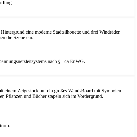
affung.
erspannungsnetzleitsystems nach § 14a EnWG.
trom.