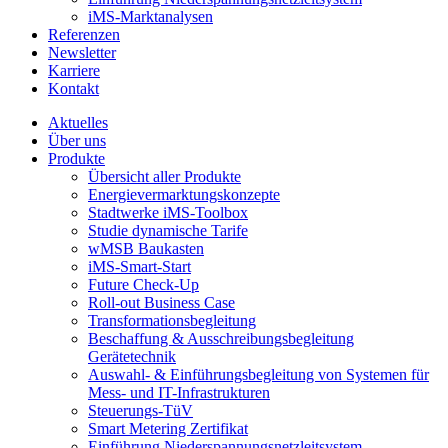
iMS-Marktanalysen
Referenzen
Newsletter
Karriere
Kontakt
odus
Aktuelles
Über uns
Produkte
Übersicht aller Produkte
Energievermarktungskonzepte
Stadtwerke iMS-Toolbox
Studie dynamische Tarife
wMSB Baukasten
iMS-Smart-Start
dus
Future Check-Up
Roll-out Business Case
Transformationsbegleitung
Beschaffung & Ausschreibungsbegleitung
Gerätetechnik
Auswahl- & Einführungsbegleitung von Systemen für
Mess- und IT-Infrastrukturen
Steuerungs-TüV
Smart Metering Zertifikat
Einführung Niederspannungsnetzleitsystem