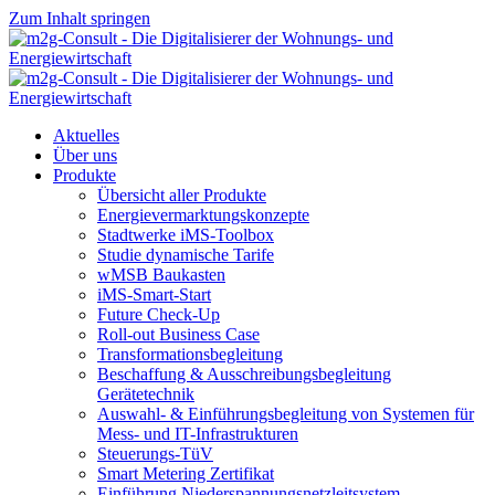
Zum Inhalt springen
Aktuelles
Über uns
Produkte
Übersicht aller Produkte
Energievermarktungskonzepte
Stadtwerke iMS-Toolbox
Studie dynamische Tarife
wMSB Baukasten
iMS-Smart-Start
Future Check-Up
Roll-out Business Case
Transformationsbegleitung
Beschaffung & Ausschreibungsbegleitung
Gerätetechnik
Auswahl- & Einführungsbegleitung von Systemen für
Mess- und IT-Infrastrukturen
us
Steuerungs-TüV
Smart Metering Zertifikat
Einführung Niederspannungsnetzleitsystem