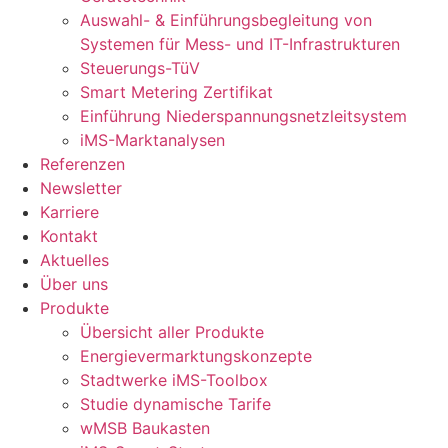
Profil
Auswahl- & Einführungsbegleitung von
Systemen für Mess- und IT-Infrastrukturen
Steuerungs-TüV
cher Modus
Smart Metering Zertifikat
Einführung Niederspannungsnetzleitsystem
iMS-Marktanalysen
Referenzen
Newsletter
Karriere
rer Modus
Kontakt
Aktuelles
Über uns
Produkte
Übersicht aller Produkte
Energievermarktungskonzepte
Stadtwerke iMS-Toolbox
Studie dynamische Tarife
wMSB Baukasten