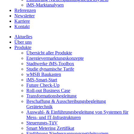
iMS-Marktanalysen
Referenzen
Newsletter
Karriere
Kontakt
odus
Aktuelles
Über uns
Produkte
Übersicht aller Produkte
Energievermarktungskonzepte
Stadtwerke iMS-Toolbox
Studie dynamische Tarife
wMSB Baukasten
iMS-Smart-Start
dus
Future Check-Up
Roll-out Business Case
Transformationsbegleitung
Beschaffung & Ausschreibungsbegleitung
Gerätetechnik
Auswahl- & Einführungsbegleitung von Systemen für
Mess- und IT-Infrastrukturen
Steuerungs-TüV
Smart Metering Zertifikat
Einführung Niederspannungsnetzleitsystem