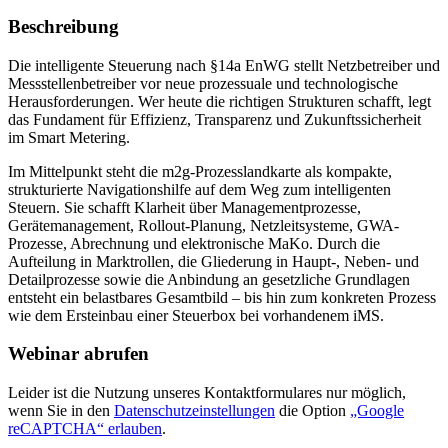
Beschreibung
Die intelligente Steuerung nach §14a EnWG stellt Netzbetreiber und
Messstellenbetreiber vor neue prozessuale und technologische
Herausforderungen. Wer heute die richtigen Strukturen schafft, legt
das Fundament für Effizienz, Transparenz und Zukunftssicherheit
im Smart Metering.
Im Mittelpunkt steht die m2g-Prozesslandkarte als kompakte,
strukturierte Navigationshilfe auf dem Weg zum intelligenten
Steuern. Sie schafft Klarheit über Managementprozesse,
Gerätemanagement, Rollout-Planung, Netzleitsysteme, GWA-
Prozesse, Abrechnung und elektronische MaKo. Durch die
Aufteilung in Marktrollen, die Gliederung in Haupt-, Neben- und
Detailprozesse sowie die Anbindung an gesetzliche Grundlagen
entsteht ein belastbares Gesamtbild – bis hin zum konkreten Prozess
wie dem Ersteinbau einer Steuerbox bei vorhandenem iMS.
Webinar abrufen
Leider ist die Nutzung unseres Kontaktformulares nur möglich,
wenn Sie in den
Datenschutzeinstellungen
die Option
„Google
reCAPTCHA“ erlauben
.