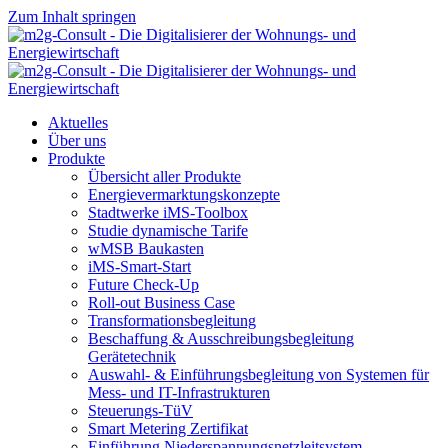
Zum Inhalt springen
Aktuelles
Über uns
Produkte
Übersicht aller Produkte
Energievermarktungskonzepte
Stadtwerke iMS-Toolbox
Studie dynamische Tarife
wMSB Baukasten
iMS-Smart-Start
Future Check-Up
Roll-out Business Case
Transformationsbegleitung
Beschaffung & Ausschreibungsbegleitung
Gerätetechnik
Auswahl- & Einführungsbegleitung von Systemen für
Mess- und IT-Infrastrukturen
us
Steuerungs-TüV
Smart Metering Zertifikat
Einführung Niederspannungsnetzleitsystem