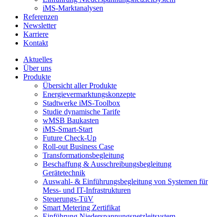
iMS-Marktanalysen
Referenzen
Newsletter
Karriere
Kontakt
odus
Aktuelles
Über uns
Produkte
Übersicht aller Produkte
Energievermarktungskonzepte
Stadtwerke iMS-Toolbox
Studie dynamische Tarife
wMSB Baukasten
iMS-Smart-Start
dus
Future Check-Up
Roll-out Business Case
Transformationsbegleitung
Beschaffung & Ausschreibungsbegleitung
Gerätetechnik
Auswahl- & Einführungsbegleitung von Systemen für
Mess- und IT-Infrastrukturen
Steuerungs-TüV
Smart Metering Zertifikat
Einführung Niederspannungsnetzleitsystem