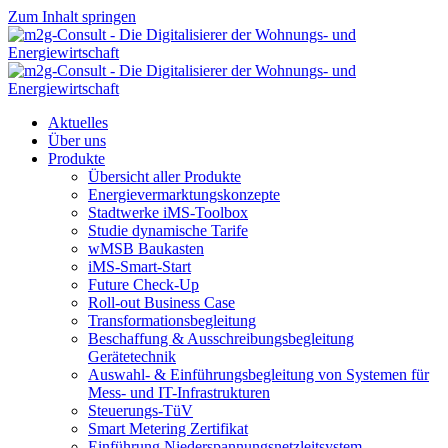
Zum Inhalt springen
Aktuelles
Über uns
Produkte
Übersicht aller Produkte
Energievermarktungskonzepte
Stadtwerke iMS-Toolbox
Studie dynamische Tarife
wMSB Baukasten
iMS-Smart-Start
Future Check-Up
Roll-out Business Case
Transformationsbegleitung
Beschaffung & Ausschreibungsbegleitung
Gerätetechnik
Auswahl- & Einführungsbegleitung von Systemen für
Mess- und IT-Infrastrukturen
us
Steuerungs-TüV
Smart Metering Zertifikat
Einführung Niederspannungsnetzleitsystem