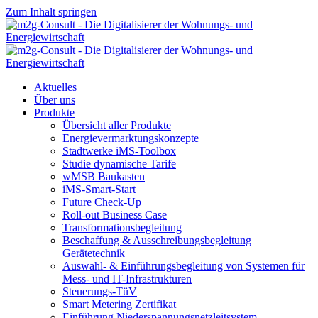
Zum Inhalt springen
Aktuelles
Über uns
Produkte
Übersicht aller Produkte
Energievermarktungskonzepte
Stadtwerke iMS-Toolbox
Studie dynamische Tarife
wMSB Baukasten
iMS-Smart-Start
Future Check-Up
Roll-out Business Case
Transformationsbegleitung
Beschaffung & Ausschreibungsbegleitung
Gerätetechnik
Auswahl- & Einführungsbegleitung von Systemen für
Mess- und IT-Infrastrukturen
us
Steuerungs-TüV
Smart Metering Zertifikat
Einführung Niederspannungsnetzleitsystem