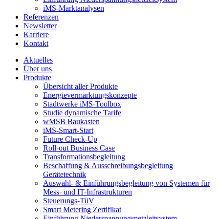
iMS-Marktanalysen
Referenzen
Newsletter
Karriere
Kontakt
odus
Aktuelles
Über uns
Produkte
Übersicht aller Produkte
Energievermarktungskonzepte
Stadtwerke iMS-Toolbox
Studie dynamische Tarife
wMSB Baukasten
iMS-Smart-Start
dus
Future Check-Up
Roll-out Business Case
Transformationsbegleitung
Beschaffung & Ausschreibungsbegleitung
Gerätetechnik
Auswahl- & Einführungsbegleitung von Systemen für
Mess- und IT-Infrastrukturen
Steuerungs-TüV
Smart Metering Zertifikat
Einführung Niederspannungsnetzleitsystem