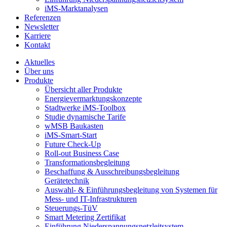
iMS-Marktanalysen
Referenzen
Newsletter
Karriere
Kontakt
odus
Aktuelles
Über uns
Produkte
Übersicht aller Produkte
Energievermarktungskonzepte
Stadtwerke iMS-Toolbox
Studie dynamische Tarife
wMSB Baukasten
iMS-Smart-Start
dus
Future Check-Up
Roll-out Business Case
Transformationsbegleitung
Beschaffung & Ausschreibungsbegleitung
Gerätetechnik
Auswahl- & Einführungsbegleitung von Systemen für
Mess- und IT-Infrastrukturen
Steuerungs-TüV
Smart Metering Zertifikat
Einführung Niederspannungsnetzleitsystem