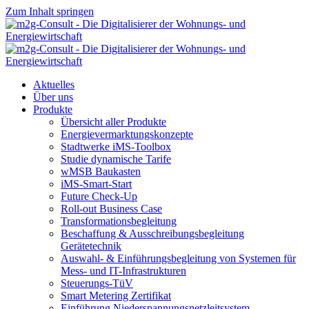
Zum Inhalt springen
Aktuelles
Über uns
Produkte
Übersicht aller Produkte
Energievermarktungskonzepte
Stadtwerke iMS-Toolbox
Studie dynamische Tarife
wMSB Baukasten
iMS-Smart-Start
Future Check-Up
Roll-out Business Case
Transformationsbegleitung
Beschaffung & Ausschreibungsbegleitung
Gerätetechnik
Auswahl- & Einführungsbegleitung von Systemen für
Mess- und IT-Infrastrukturen
us
Steuerungs-TüV
Smart Metering Zertifikat
Einführung Niederspannungsnetzleitsystem