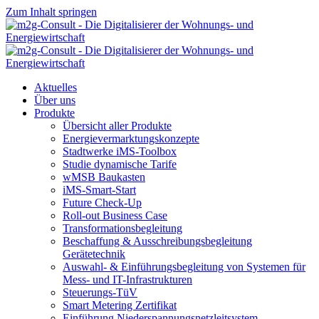
Zum Inhalt springen
Aktuelles
Über uns
Produkte
Übersicht aller Produkte
Energievermarktungskonzepte
Stadtwerke iMS-Toolbox
Studie dynamische Tarife
wMSB Baukasten
iMS-Smart-Start
Future Check-Up
Roll-out Business Case
Transformationsbegleitung
Beschaffung & Ausschreibungsbegleitung
Gerätetechnik
Auswahl- & Einführungsbegleitung von Systemen für
Mess- und IT-Infrastrukturen
us
Steuerungs-TüV
Smart Metering Zertifikat
Einführung Niederspannungsnetzleitsystem