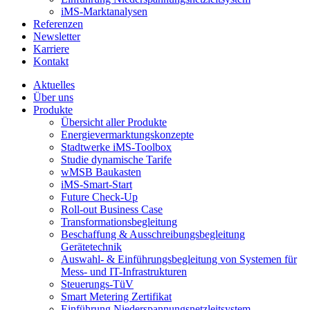
iMS-Marktanalysen
Referenzen
Newsletter
Karriere
Kontakt
odus
Aktuelles
Über uns
Produkte
Übersicht aller Produkte
Energievermarktungskonzepte
Stadtwerke iMS-Toolbox
Studie dynamische Tarife
wMSB Baukasten
iMS-Smart-Start
dus
Future Check-Up
Roll-out Business Case
Transformationsbegleitung
Beschaffung & Ausschreibungsbegleitung
Gerätetechnik
Auswahl- & Einführungsbegleitung von Systemen für
Mess- und IT-Infrastrukturen
Steuerungs-TüV
Smart Metering Zertifikat
Einführung Niederspannungsnetzleitsystem